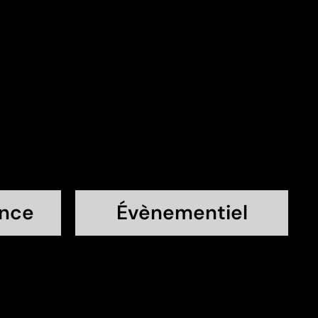
he
This is the
g
heading
ance
Évènementiel