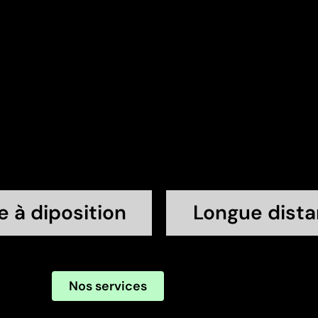
his is the
This is t
heading
headin
e à diposition
Longue dist
Nos services